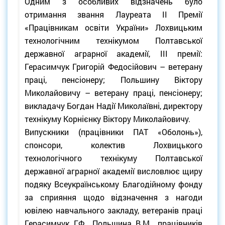
Одним з особливих відзначень було
отримання звання Лауреата ІІ Премії
«Працівникам освіти України» Лохвицьким
технологічним технікумом Полтавської
державної аграрної академії, ІІІ премії:
Герасимчук Григорій Федосійович – ветерану
праці, пенсіонеру; Польшину Віктору
Миколайовичу – ветерану праці, пенсіонеру;
викладачу Богдан Надії Миколаївні, директору
технікуму Корнієнку Віктору Миколайовичу.
Випускники (працівники ПАТ «Оболонь»),
спонсори, колектив Лохвицького
технологічного технікуму Полтавської
державної аграрної академії висловлює щиру
подяку Всеукраїнському Благодійному фонду
за сприяння щодо відзначення з нагоди
ювілею навчального закладу, ветеранів праці
Герасимчук Г.Ф., Польшина В.М., працівників