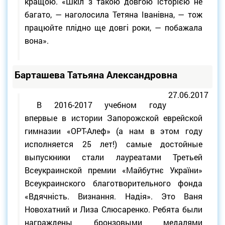
кращою. «Шкіл з такою довгою історією не
багато, — наголосила Тетяна Іванівна, — тож
працюйте плідно ще довгі роки, — побажала
вона».
Барташева Татьяна Александровна
27.06.2017
В 2016-2017 учебном году
впервые в истории Запорожской еврейской
гимназии «ОРТ-Алеф» (а нам в этом году
исполняется 25 лет!) самые достойные
выпускники стали лауреатами Третьей
Всеукраинской премии «Майбутнє України»
Всеукраинского благотворительного фонда
«Вдячність. Визнання. Надія». Это Ваня
Новохатний и Лиза Слюсаренко. Ребята были
награждены бронзовыми медалями