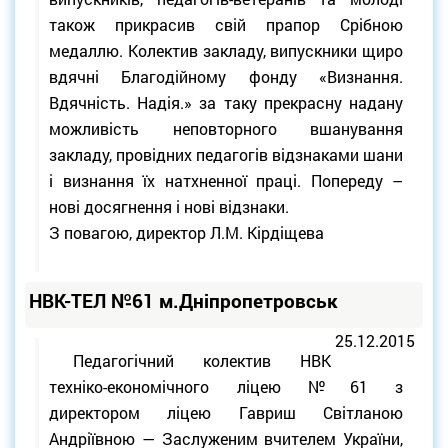
також прикрасив свій прапор Срібною
медаллю. Колектив закладу, випускники щиро
вдячні Благодійному фонду «Визнання.
Вдячність. Надія.» за таку прекрасну надану
можливість неповторного вшанування
закладу, провідних педагогів відзнаками шани
і визнання їх натхненної праці. Попереду –
нові досягнення і нові відзнаки.
З повагою, директор Л.М. Кірдіщева
НВК-ТЕЛ №61 м.Дніпропетровськ
25.12.2015
Педагогічний колектив НВК
техніко-економічного ліцею №61 з
директором ліцею Гавриш Світланою
Андріївною — Заслуженим вчителем України,