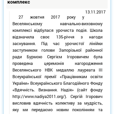
комплекс
13.11.2017
27 жовтня 2017 року у
Веселянському навчально-виховному
комплексі відбулася урочиста подія. Школа
відзначила своє 135-річчя з нагоди
заснування. Під час урочистої лінійки
заступником голови Запорізької районної
ради Бурмою Сергієм Ігоровичем була
проведена церемонія нагородження
Веселянського НВК медаллю лауреата ІІІ
Всеукраїнської премії «Працівникам освіти
України» Всеукраїнського Благодійного Фонду
«Вдячність. Визнання. Надія» (сайт фонду
http://www.nadiya2011.org/). Сергій Ігорович
висловив вдячність колективу за мудрість,
яку ми передаємо новим поколінням та