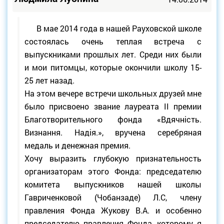
В мае 2014 года в нашей Рауховской школе
состоялась очень теплая встреча с
выпускниками прошлых лет. Среди них были
и мои питомцы, которые окончили школу 15-
25 лет назад.
На этом вечере встречи школьных друзей мне
было присвоено звание лауреата ІІ премии
Благотворительного фонда «Вдячність.
Визнання. Надія.», вручена серебряная
медаль и денежная премия.
Хочу выразить глубокую признательность
организаторам этого Фонда: председателю
комитета выпускников нашей школы
Гавриченковой (Чобанзаде) Л.С, члену
правления Фонда Жукову В.А. и особенно
председателю правления Фонда, которому я