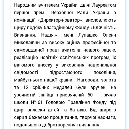
Народним вчителем України, двічі Лауреатом
першої премії Верховної Ради України в
номінації «Директор-новатор» висловлюють
щиру подяку благодійному Фонду «Вдячність.
Визнання. Надія.» імені Лупашко Олени
Миколаївни за високу оцінку професійної та
самовідданої праці вчителів нашого ліцею,
реалізацію новітніх освітянських програм, їх
вагомого внеску у виховання національної
свідомості підростаючого покоління,
майбутнього нашої країни . Нагороди: золота
та 12 срібних медалей були вручені на
урочистій лінійці присвяченій 60 – річчю
школи №61 Головою Правління Фонду під
щирі оплески дітей та батьків. Від щирого
серця бажаємо процвітання, творчої наснаги,
подальшого добротворення і визнання.