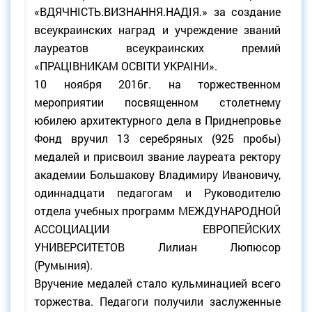
«ВДЯЧНIСТЬ.ВИЗНАННЯ.НАДIЯ.» за создание
всеукраинских наград и учреждение званий
лауреатов всеукраинских премий
«ПРАЦIВНИКАМ ОСВIТИ УКРАIНИ».
10 ноября 2016г. на торжественном
мероприятии посвященном столетнему
юбилею архитектурного дела в Приднепровье
Фонд вручил 13 серебряных (925 пробы)
медалей и присвоил звание лауреата ректору
академии Большакову Владимиру Ивановичу,
одиннадцати педагогам и Руководителю
отдела учебных программ МЕЖДУНАРОДНОЙ
АССОЦИАЦИИ ЕВРОПЕЙСКИХ
УНИВЕРСИТЕТОВ Лилиан Люпюсор
(Румыния).
Вручение медалей стало кульминацией всего
торжества. Педагоги получили заслуженные