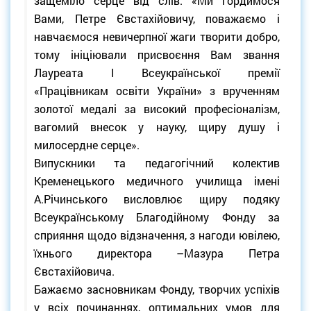
защеміло серце від слів: «Ми гордимося
Вами, Петре Євстахійовичу, поважаємо і
навчаємося невичерпної жаги творити добро,
тому ініціювали присвоєння Вам звання
Лауреата І Всеукраїнської премії
«Працівникам освіти України» з врученням
золотої медалі за високий професіоналізм,
вагомий внесок у науку, щиру душу і
милосердне серце».
Випускники та педагогічний колектив
Кременецького медичного училища імені
А.Річинського висловлює щиру подяку
Всеукраїнському Благодійному Фонду за
сприяння щодо відзначення, з нагоди ювілею,
їхнього директора –Мазура Петра
Євстахійовича.
Бажаємо засновникам Фонду, творчих успіхів
у всіх починаннях, оптимальних умов для