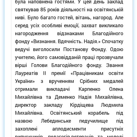
була наповнена гостями. У цей день заклад
святкував 85 років діяльності на освітянській
ниві. Було багато гостей, вітань, нагород. Але
серед усіх особливі емоції, захват викликало
нагородження відзнаками Благодійного
фонду «Визнання. Вдячність. Надія.» Спочатку
ведучі виголосили Постанову Фонду. Одою
учителю, його самовідданій праці прозвучали
вірші Голови Благодійного фонду. Звання
Лауреатів ІІ премії «Працівникам освіти
України» з врученням Срібних медалей
отримали викладачі Карпенко Олена
Михайлівна та Деменко Надія Михайлівна,
директор закладу Кірдіщева Людмила
Михайлівна. Освітянський корабель під
назвою Лебединське педучилище під
захоплені аплодисменти присутніх
випускників, педагогів-ветеранів та молоді