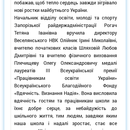
побажав, щоб тепло сердець завжди зігрівало
нові ростки майбутнього України.
Начальник відділу освіти, молоді та спорту
Запорізької райдержадміністрації Рогач
Тетяна Іванівна вручила директору
Веселянського НВК Олійник Ірині Миколаївні,
вчителю початкових класів Шляховій Любов
Дмитрівні та вчителю фізичного виховання
Плечищеву Олегу Олександровичу медалі
лауреатів ІІІ Всеукраїнської премії
«Працівникам освіти України»
Всеукраїнського Благодійного Фонду
«Вдячність. Визнання Надія». Вона висловила
вдячність гостям та працівникам школи за
їхнє добре серце, за небайдужість до
шкільного життя, тим людям, завдяки яким
наша школа і надалі зростає, стає все