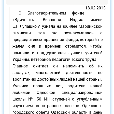
18.02.2015
О Благотворительном фонде
«Вдячність. Визнання. Надія» имени
Е.Н.Лупашко я узнала на юбилее Мариинской
гимназии, там же познакомилась с
председателем правления фонда, который не
жалея сил и времени стремится, чтобы
помнили и поддерживали лучших учителей
Украины, ветеранов педагогического труда.
Главное, считает он, напомнить об их
заслугах, многолетней деятельности по
воспитанию достойных людей нашей страны.
Ученики прошлых лет, родители нашей
любимой Одесской специализированной
школы № 50 І-ІІІ ступеней с углубленным
изучением иностранных языков Одесского
городского совета Одесской области в день