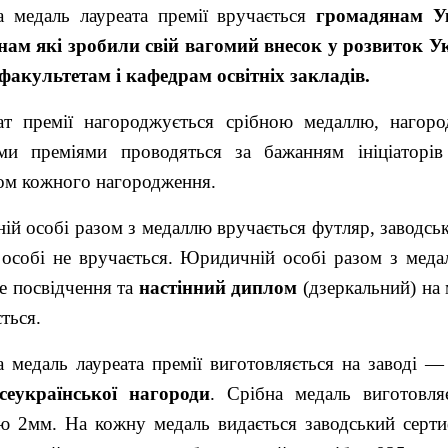
а медаль лауреата премії вручається
громадянам Ук
нам
які зробили свій вагомий внесок у розвиток
У
факультетам і кафедрам освітніх закладів.
ат премії нагороджується срібною медаллю, нагор
ми преміями проводяться за бажанням ініціаторів
ром кожного нагородження.
ій особі разом з медаллю вручається футляр, заводсь
 особі не вручається. Юридичній особі разом з меда
е посвідчення та
настінний
диплом
(дзеркальний) на 
ться.
а медаль лауреата премії
виготовляється на заводі — 
всеукраїнської нагороди
. Срібна медаль виготовля
 2мм. На кожну медаль видається заводський сертиф