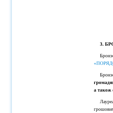
3. Б
Бронз
«ПОРЯД
Бронз
громадя
а також 
Лауре
грошови