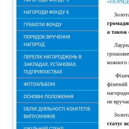
«ПОРЯД
НАГОРОДИ ФОНДУ 6
Золот
громадя
ГРАМОТИ ФОНДУ
а також 
ПОРЯДОК ВРУЧЕННЯ
НАГОРОД
Лауре
грошовим
ПЕРЕЛІК НАГОРОДЖЕНЬ В
кожного 
ЗАКЛАДАХ, УСТАНОВАХ,
ПІДПРИЄМСТВАХ
Фізичн
ФОТОАЛЬБОМ
фізичній
нагородн
ОСНОВНІ ПОЛОЖЕННЯ
не вручає
ОБЛІК ДІЯЛЬНОСТІ КОМІТЕТІВ
Золот
ВИПУСКНИКІВ
статус в
ШКІЛЬНИЙ СТЕНД