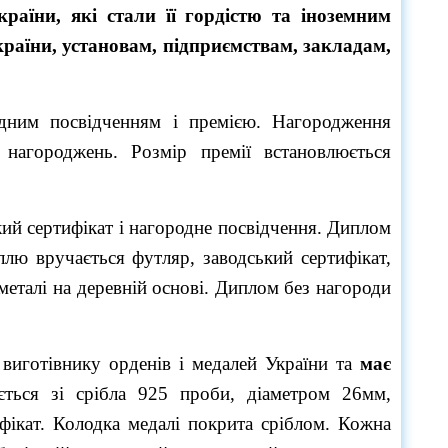
раїни, які стали її гордістю та
іноземним
країни,
установам, підприємствам, закладам,
одним посвідченням і премією. Нагородження
 нагороджень. Розмір премії встановлюється
кий сертифікат і нагородне посвідчення. Диплом
ллю вручається футляр, заводський сертифікат,
металі на деревній основі. Диплом без нагороди
виготівнику орденів і медалей України та
має
ється зі срібла 925 проби, діаметром 26мм,
ікат. Колодка медалі покрита сріблом. Кожна