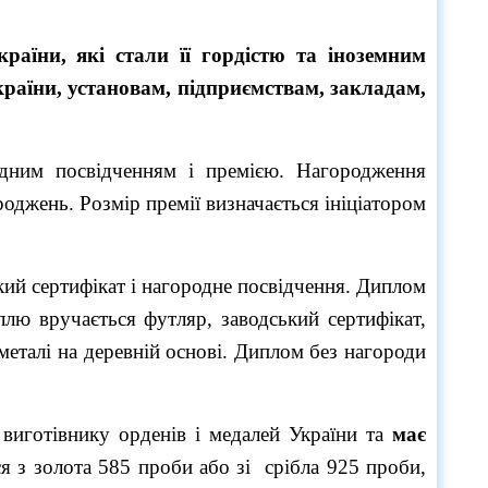
раїни, які стали її гордістю та
іноземним
країни,
установам, підприємствам, закладам,
одним посвідченням і премією. Нагородження
оджень. Розмір премії визначається ініціатором
кий сертифікат і нагородне посвідчення. Диплом
ллю вручається футляр, заводський сертифікат,
металі на деревній основі. Диплом без нагороди
 виготівнику орденів і медалей України та
має
ся з золота 585 проби або зі срібла 925 проби,