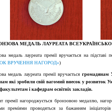
РОНЗОВА МЕДАЛЬ ЛАУРЕАТА ВСЕУКРАЇНСЬКОЇ
ова медаль лауреата премії вручається на підставі 
ОК ВРУЧЕННЯ НАГОРОД»
)
ова медаль лауреата премії вручається
громадянам У
нам
які зробили свій вагомий внесок у розвиток
У
факультетам і кафедрам освітніх закладів.
ат премії нагороджується бронзовою медаллю, наго
ми преміями проводяться за бажанням ініціаторів