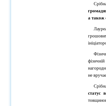
Срібн
громадя
а також 
Лауре
грошови
ініціато
Фізичн
фізичній
нагородн
не вручає
Срібн
статус 
товщиною