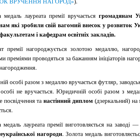
ОК ВРУЧЕННЯ НАГОРОД»
).
а медаль лауреата премії вручається
громадянам Ук
нам
які зробили свій вагомий внесок у розвиток
У
факультетам і кафедрам освітніх закладів.
ат премії нагороджується золотою медаллю, нагор
и преміями проводяться за бажанням ініціаторів нагор
нагородження.
ій особі разом з медаллю вручається футляр, заводсь
 особі не вручається. Юридичній особі разом з меда
е посвідчення та
настінний
диплом
(дзеркальний) на 
ться.
а медаль лауреата премії
виготовляється на заводі —
сеукраїнської нагороди
. Золота медаль виготовляєть