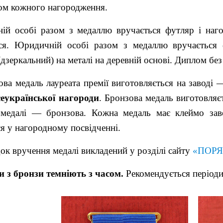
ром кожного нагородження.
ній особі разом з медаллю вручається футляр і наг
ься. Юридичній особі разом з медаллю вручається 
(дзеркальний) на металі на деревній основі. Диплом без
ова медаль лауреата премії
виготовляється на заводі —
сеукраїнської нагороди
. Бронзова медаль виготовля
 медалі — бронзова. Кожна медаль має
клеймо зав
ся у нагородному посвідченні.
ок вручення медалі викладений у розділі сайту
«ПОРЯ
 з бронзи темніють з часом.
Рекомендується періоди