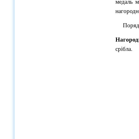
медаль 
нагородн
Поряд
Нагороди
срібла.