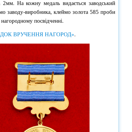
а 2мм.
На кожну медаль видається заводський
ймо
заводу-виробника,
клеймо золота 585 проби
в нагородному посвідченні.
ДОК ВРУЧЕННЯ НАГОРОД»
.