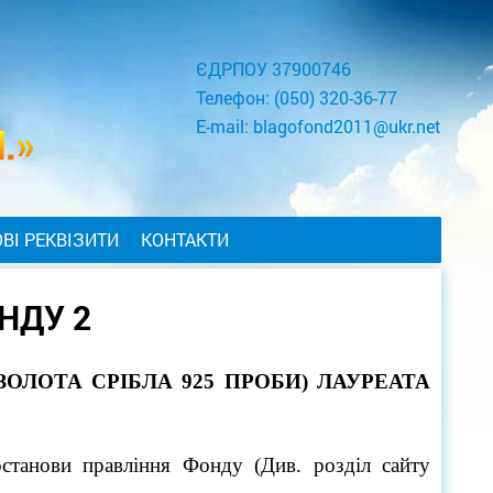
ЄДРПОУ 37900746
Телефон:
(050) 320-36-77
E-mail:
blagofond2011@ukr.net
ВІ РЕКВІЗИТИ
КОНТАКТИ
НДУ 2
ОЛОТА СРІБЛА 925 ПРОБИ) ЛАУРЕАТА
останови правління Фонду (Див. розділ сайту