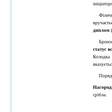
ініціато
Фізич
вручаєт
диплом
Бронз
статус в
Колодка
вказуєть
Поряд
Нагороди
срібла.